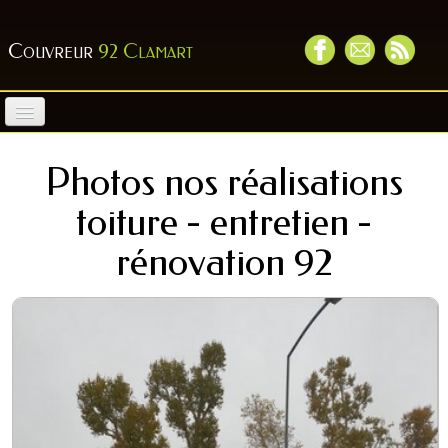
Couvreur
92 Clamart
Accueil
Photos nos réalisations
Couverture
toiture - entretien -
Pose vélux
rénovation 92
Nettoyage toiture
Nos réalisations
Contact